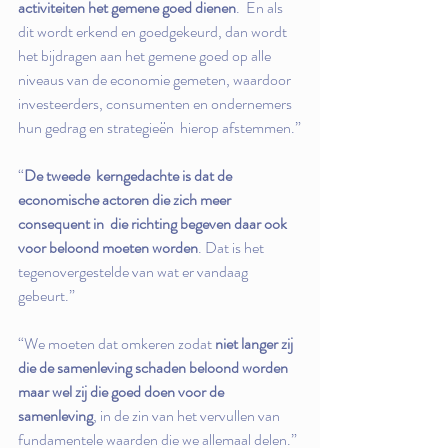
activiteiten het gemene goed dienen
.  En als 
dit wordt erkend en goedgekeurd, dan wordt 
het bijdragen aan het gemene goed op alle 
niveaus van de economie gemeten, waardoor  
investeerders, consumenten en ondernemers 
hun gedrag en strategieën  hierop afstemmen.”
“
De tweede  kerngedachte is dat de 
economische actoren die zich meer 
consequent in  die richting begeven daar ook 
voor beloond moeten worden
. Dat is het 
tegenovergestelde van wat er vandaag 
gebeurt.”
“We moeten dat omkeren zodat 
niet langer zij 
die de samenleving schaden beloond worden 
maar wel zij die goed doen voor de 
samenleving
, in de zin van het vervullen van 
fundamentele waarden die we allemaal delen.”