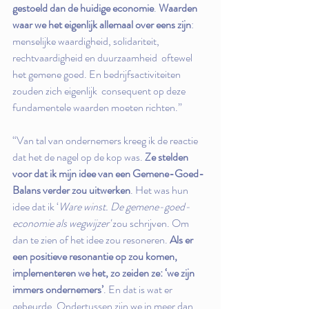
gestoeld dan de huidige economie
. 
Waarden 
waar we het eigenlijk allemaal over eens zijn
:  
menselijke waardigheid, solidariteit, 
rechtvaardigheid en duurzaamheid  oftewel 
het gemene goed. En bedrijfsactiviteiten 
zouden zich eigenlijk  consequent op deze 
fundamentele waarden moeten richten.”
“Van tal van ondernemers kreeg ik de reactie 
dat het de nagel op de kop was. 
Ze stelden 
voor dat ik mijn idee van een Gemene-Goed-
Balans verder zou uitwerken
. Het was hun 
idee dat ik ‘
Ware winst. De gemene-goed-
economie als wegwijzer'
 zou schrijven. Om 
dan te zien of het idee zou resoneren. 
Als er 
een positieve resonantie op zou komen, 
implementeren we het, zo zeiden ze: ‘we zijn 
immers ondernemers’
. En dat is wat er 
gebeurde. Ondertussen zijn we in meer dan 