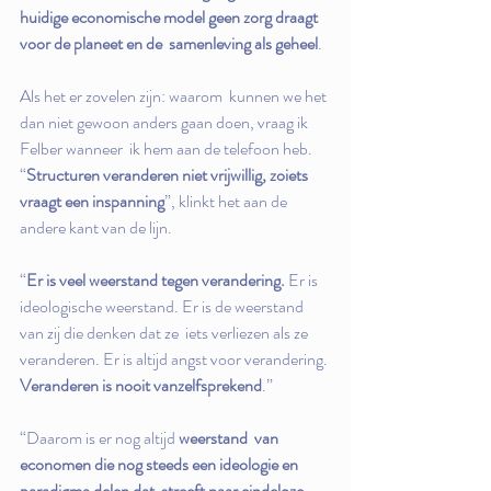
huidige economische model geen zorg draagt 
voor de planeet en de  samenleving als geheel
.
Als het er zovelen zijn: waarom  kunnen we het 
dan niet gewoon anders gaan doen, vraag ik 
Felber wanneer  ik hem aan de telefoon heb. 
“
Structuren veranderen niet vrijwillig, zoiets 
vraagt een inspanning
”, klinkt het aan de 
andere kant van de lijn.
“
Er is veel weerstand tegen verandering. 
Er is 
ideologische weerstand. Er is de weerstand 
van zij die denken dat ze  iets verliezen als ze 
veranderen. Er is altijd angst voor verandering. 
Veranderen is nooit vanzelfsprekend
.”
“Daarom is er nog altijd 
weerstand  van 
economen die nog steeds een ideologie en 
paradigma delen dat  streeft naar eindeloze 