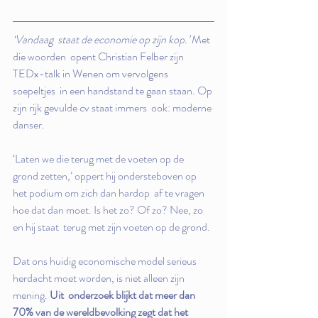
‘Vandaag  staat de economie op zijn kop.’
 Met 
die woorden  opent Christian Felber zijn 
TEDx-talk in Wenen om vervolgens 
soepeltjes  in een handstand te gaan staan. Op 
zijn rijk gevulde cv staat immers  ook: moderne 
danser.
‘Laten we die terug met de voeten op de  
grond zetten,’ oppert hij ondersteboven op 
het podium om zich dan hardop  af te vragen 
hoe dat dan moet. Is het zo? Of zo? Nee, zo 
en hij staat  terug met zijn voeten op de grond.
Dat ons huidig economische model serieus 
herdacht moet worden, is niet alleen zijn 
mening. 
Uit  onderzoek blijkt dat meer dan 
70% van de wereldbevolking zegt dat het  