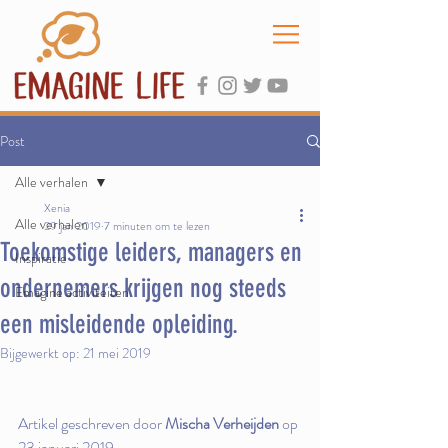
Post
Alle verhalen
Xenia
Alle verhalen
29 jan 2019
7 minuten om te lezen
Toekomstige leiders, managers en
Inspiratie
ondernemers krijgen nog steeds
Emagine activiteiten
een misleidende opleiding.
Bijgewerkt op:
21 mei 2019
Artikel geschreven door 
Mischa Verheijden
 op 
23 januari 2019. 