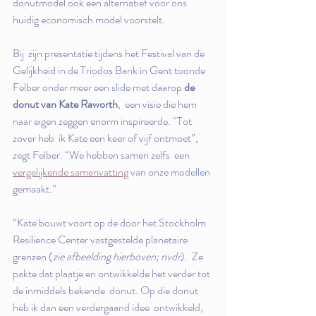
donutmodel ook een alternatief voor ons 
huidig economisch model voorstelt.
Bij  zijn presentatie tijdens het Festival van de 
Gelijkheid in de Triodos Bank in Gent toonde 
Felber onder meer een slide met daarop 
de 
donut van Kate Raworth
,  een visie die hem 
naar eigen zeggen enorm inspireerde. “Tot 
zover heb  ik Kate een keer of vijf ontmoet”, 
zegt Felber. “We hebben samen zelfs  een 
vergelijkende samenvatting
 van onze modellen 
gemaakt.”
“Kate bouwt voort op de door het Stockholm 
Resilience Center vastgestelde planetaire 
grenzen (
zie afbeelding hierboven; nvdr
).  Ze 
pakte dat plaatje en ontwikkelde het verder tot 
de inmiddels bekende  donut. Op die donut 
heb ik dan een verdergaand idee  ontwikkeld, 