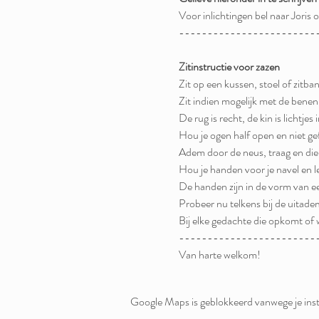
Voor inlichtingen bel naar Jori
------------------------
Zitinstructie voor zazen
Zit op een kussen, stoel of zitban
Zit indien mogelijk met de benen
De rug is recht, de kin is lichtje
Hou je ogen half open en niet gef
Adem door de neus, traag en diep
Hou je handen voor je navel en l
De handen zijn in de vorm van e
Probeer nu telkens bij de uitademi
Bij elke gedachte die opkomt of w
------------------------
Van harte welkom!
Google Maps is geblokkeerd vanwege je inste