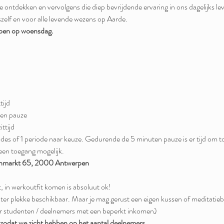
 ontdekken en vervolgens die diep bevrijdende ervaring in ons dagelijks lev
szelf en voor alle levende wezens op Aarde.
oen op woensdag.
tijd
ten pauze
ttijd
des of 1 periode naar keuze. Gedurende de 5 minuten pauze is er tijd om to
een toegang mogelijk.
enmarkt 65, 2000 Antwerpen
st, in werkoutfit komen is absoluut ok! 
n ter plekke beschikbaar. Maar je mag gerust een eigen kussen of meditati
or studenten / deelnemers met een beperkt inkomen) 
n zodat we zicht hebben op het aantal deelnemers.