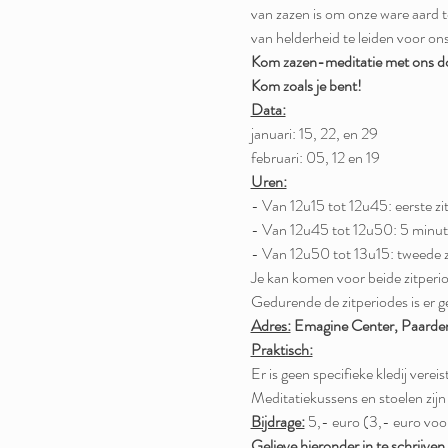
van zazen is om onze ware aard te
van helderheid te leiden voor on
Kom zazen-meditatie met ons d
Kom zoals je bent!
Data:
januari: 15, 22, en 29
februari: 05, 12 en 19
Uren:
- Van 12u15 tot 12u45: eerste zit
- Van 12u45 tot 12u50: 5 minu
- Van 12u50 tot 13u15: tweede zi
Je kan komen voor beide zitperio
Gedurende de zitperiodes is er g
Adres:
Emagine Center, Paard
Praktisch:
Er is geen specifieke kledij verei
Meditatiekussens en stoelen zij
Bijdrage:
 5,- euro (3,- euro vo
Gelieve hieronder in te schrijve