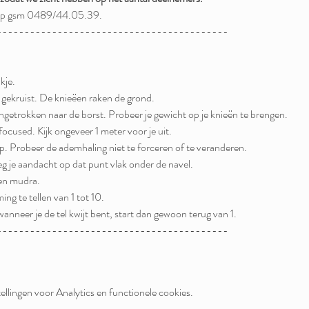
s op gsm 0489/44.05.39.  
------------------------------------------
kje. 
 gekruist. De knieëen raken de grond. 
s ingetrokken naar de borst. Probeer je gewicht op je knieën te brengen. 
ocused. Kijk ongeveer 1 meter voor je uit. 
. Probeer de ademhaling niet te forceren of te veranderen. 
eg je aandacht op dat punt vlak onder de navel. 
en mudra. 
ng te tellen van 1 tot 10. 
anneer je de tel kwijt bent, start dan gewoon terug van 1. 
------------------------------------------
llingen voor Analytics en functionele cookies.