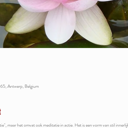
65, Antwerp, Belgium
t
e", maar het omvat ook meditatie in actie. Het is een vorm van stil innerli