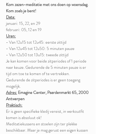
Kom zazen-meditatie met ons doen op woensdag.
Kom zoals je bent!
Data:
januari: 15, 22, en 29
februari: 05, 12 en 19
Uren:
- Van 12u15 tot 12u45: eerste zittijd
- Van 12u45 tot 12u50: 5 minuten pauze
- Van 12u50 tot 13u15: tweede zittijd
Je kan komen voor beide zitperiodes of 1 periode 
naar keuze. Gedurende de 5 minuten pauze is er 
tijd om toe te komen of te vertrekken. 
Gedurende de zitperiodes is er geen toegang 
mogelijk.
Adres:
Emagine Center, Paardenmarkt 65, 2000 
Antwerpen
Praktisch:
Er is geen specifieke kledij vereist, in werkoutfit 
komen is absoluut ok! 
Meditatiekussens en stoelen zijn ter plekke 
beschikbaar. Maar je mag gerust een eigen kussen 