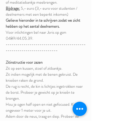
of meditatiebankje meebrengen.
Bijdrage:
 5,- euro (3,- euro voor studenten / 
deelnemers met een beperkt inkomen)
Gelieve hieronder in te schrijven zodat we zicht 
hebben op het aantal deelnemers.
Voor inlichtingen bel naar Joris op gsm 
0489/44.05.39.  
----------------------------------------
--------------------------
Zitinstructie voor zazen
Zit op een kussen, stoel of zitbankje. 
Zit indien mogelijk met de benen gekruist. De 
knieëen raken de grond. 
De rug is recht, de kin is lichtjes ingetrokken naar 
de borst. Probeer je gewicht op je knieën te 
brengen. 
Hou je ogen half open en niet gefocused. Kijk 
ongeveer 1 meter voor je uit. 
Adem door de neus, traag en diep. Probeer de 
ademhaling niet te forceren of te veranderen. 