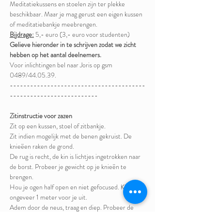
Meditatiekussens en stoelen zijn ter plekke 
beschikbaar. Maar je mag gerust een eigen kussen 
of meditatiebankje meebrengen.
Bijdrage:
 5,- euro (3,- euro voor studenten)
Gelieve hieronder in te schrijven zodat we zicht 
hebben op het aantal deelnemers.
Voor inlichtingen bel naar Joris op gsm 
0489/44.05.39.  
----------------------------------------
--------------------------
Zitinstructie voor zazen
Zit op een kussen, stoel of zitbankje. 
Zit indien mogelijk met de benen gekruist. De 
knieëen raken de grond. 
De rug is recht, de kin is lichtjes ingetrokken naar 
de borst. Probeer je gewicht op je knieën te 
brengen. 
Hou je ogen half open en niet gefocused. Kijk 
ongeveer 1 meter voor je uit. 
Adem door de neus, traag en diep. Probeer de 