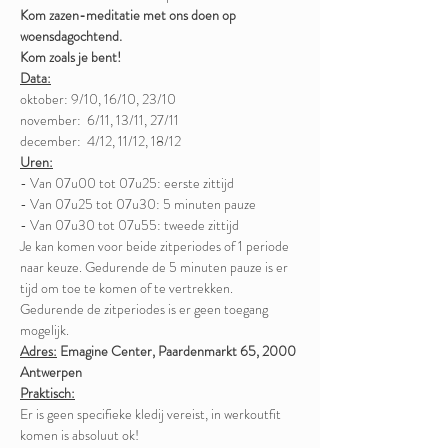
Kom zazen-meditatie met ons doen op 
woensdagochtend.
Kom zoals je bent!
Data:
oktober: 9/10, 16/10, 23/10

november:  6/11, 13/11, 27/11

december:  4/12, 11/12, 18/12
Uren:
- Van 07u00 tot 07u25: eerste zittijd
- Van 07u25 tot 07u30: 5 minuten pauze
- Van 07u30 tot 07u55: tweede zittijd
Je kan komen voor beide zitperiodes of 1 periode 
naar keuze. Gedurende de 5 minuten pauze is er 
tijd om toe te komen of te vertrekken. 
Gedurende de zitperiodes is er geen toegang 
mogelijk.
Adres:
Emagine Center, Paardenmarkt 65, 2000 
Antwerpen
Praktisch:
Er is geen specifieke kledij vereist, in werkoutfit 
komen is absoluut ok! 