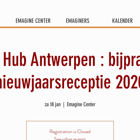
EMAGINE CENTER
EMAGINERS
KALENDER
 Hub Antwerpen : bijpr
nieuwjaarsreceptie 202
za 18 jan
  |  
Emagine Center
Registration is Closed
See other events