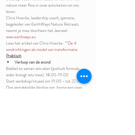
nature meer flow in onze activiteiten en ons 
leven.  
Chris Hoerée, leadership coach, sjamane, 
begeleider van EarthWays Nature Retreats 
neemt je mee doorheen het Jaarwiel. 
www.earthways.eu
Lees het artikel van Chris Hoerée: “
”
De 4 
windrichtingen als model van transformatie
Praktisch
Verloop van de avond 
Babbel en samen iets eten (potluck formule: 
ieder brengt iets mee): 18.00-19.00  
Start workshop/ritueel om 19.00 - tot 22.00 
Doe gemakkelijke kleding aan, breng een yoga 
matje en dekentje mee en iets dat voor jou het 
seizoen symboliseert.
Prijs
Aanbevolen tarief: 50€ (incl. BTW)
Verlaagd tarief voor studenten, mensen met 
beperkt inkomen: 20€ (incl.BTW)
Maar je mag ook gerust minder of meer betalen, 