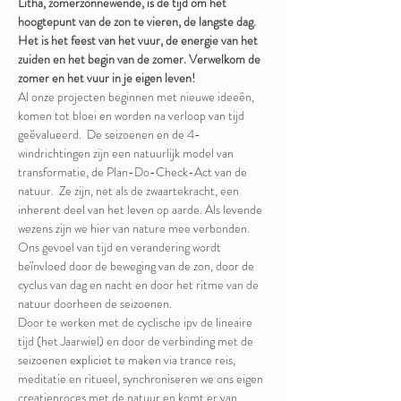
Litha, zomerzonnewende, is de tijd om het 
hoogtepunt van de zon te vieren, de langste dag.  
Het is het feest van het vuur, de energie van het 
zuiden en het begin van de zomer. Verwelkom de 
zomer en het vuur in je eigen leven!
Al onze projecten beginnen met nieuwe ideeën, 
komen tot bloei en worden na verloop van tijd 
geëvalueerd.  De seizoenen en de 4-
windrichtingen zijn een natuurlijk model van 
transformatie, de Plan-Do-Check-Act van de 
natuur.  Ze zijn, net als de zwaartekracht, een 
inherent deel van het leven op aarde. Als levende 
wezens zijn we hier van nature mee verbonden.  
Ons gevoel van tijd en verandering wordt 
beïnvloed door de beweging van de zon, door de 
cyclus van dag en nacht en door het ritme van de 
natuur doorheen de seizoenen.
Door te werken met de cyclische ipv de lineaire 
tijd (het Jaarwiel) en door de verbinding met de 
seizoenen expliciet te maken via trance reis, 
meditatie en ritueel, synchroniseren we ons eigen 
creatieproces met de natuur en komt er van 