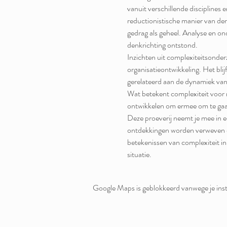
vanuit verschillende discipline
reductionistische manier van de
gedrag als geheel. Analyse en 
denkrichting ontstond.
Inzichten uit complexiteitsonder
organisatieontwikkeling. Het blij
gerelateerd aan de dynamiek van
Wat betekent complexiteit voor me
ontwikkelen om ermee om te gaan
Deze proeverij neemt je mee in 
ontdekkingen worden verweven doo
betekenissen van complexiteit in
situatie.
Google Maps is geblokkeerd vanwege je inste