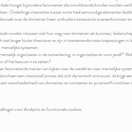
s enkele hoogst bijzondere fenomenen die onvoldoende konden worden verk
nken. Onderlinge interacties tussen soms heel eenvoudige elementen leid
onderzoek over de domeinen heen onthulde interessante overeenkomsten en
zoek vonden intussen ook hun weg naar domeinen als business, leiderschap,
ft niet langer louter theorie en er zijn in toenemende mate toepassingen in 
 menselijke systemen.
nselijk organiseren in de samenleving, in organisaties en voor jezelf? Wel
 of het bewust in te zetten?
een fascinerende manier van kijken naar de wereld en naar menselijke sys
rheen een interactief proces dat zich dynamisch ontvouwt. Je krijgt een f
 een verscheidenheid van domeinen en contexten en je verwerft inzichten m
llingen voor Analytics en functionele cookies.