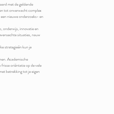
laard met de geldende 
den tot onverwacht complex 
 een nieuwe onderzoeks- en 
 onderwijs, innovatie en 
levensechte situaties, nauw 
ke strategieën kun je 
temen. Academische 
risse oriëntatie op de vele 
et betrekking tot je eigen 