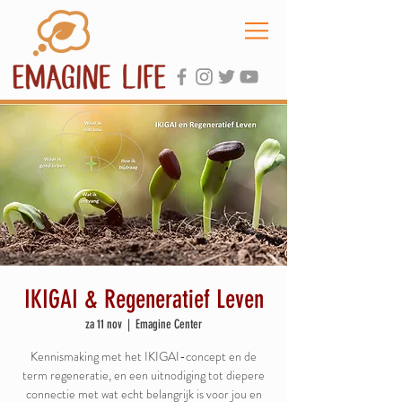
IKIGAI & Regeneratief Leven
za 11 nov
  |  
Emagine Center
Kennismaking met het IKIGAI-concept en de
term regeneratie, en een uitnodiging tot diepere
connectie met wat echt belangrijk is voor jou en