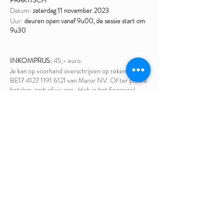
PRAKTISCH
Datum:
zaterdag 11 november 2023
Uur:
deuren open vanaf 9u00, de sessie start om
9u30
INKOMPRIJS:
45,- euro.
Je kan op voorhand overschrijven op rekening
BE17 4127 1191 6121 van Maror NV. Of ter plekke
betalen: cash of via app. Heb je het financieel
moeilijk? Laat het ons weten en dan zoeken we
een oplossing.
TRAINER:
Eddy Van Hemelrijck
Tot binnenkort!
Deel dit evenement