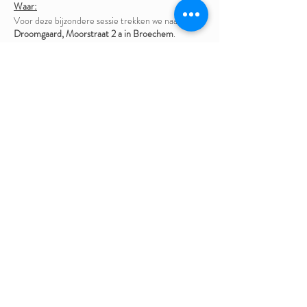
Waar:
Voor deze bijzondere sessie trekken we naar de
Droomgaard, Moorstraat 2 a in Broechem
.
Een magische plek, gehost door dr.
Eric Boydens
.
Wanneer:
Vrijdag 15/05/2020
Welkom vanaf 19:00, de sessie zelf start om
19:30.
Deelnameprijs:
Tussen de 15,- en 25,- euro afhankelijk van jouw
financiële mogelijkheden
Bedankt om bij te dragen aan "het goede doel". ;)
Inschrijven:
via de link hieronder
Deel dit evenement