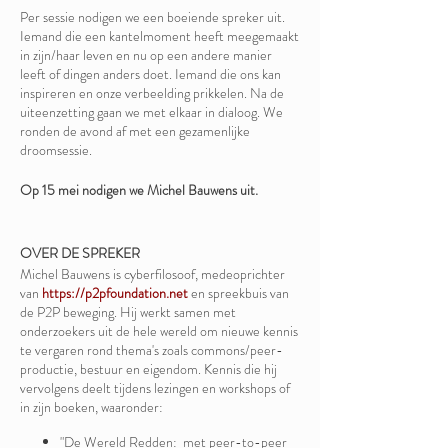
Per sessie nodigen we een boeiende spreker uit.
Iemand die een kantelmoment heeft meegemaakt
in zijn/haar leven en nu op een andere manier
leeft of dingen anders doet. Iemand die ons kan
inspireren en onze verbeelding prikkelen. Na de
uiteenzetting gaan we met elkaar in dialoog. We
ronden de avond af met een gezamenlijke
droomsessie.
Op 15 mei nodigen we Michel Bauwens uit.
OVER DE SPREKER
Michel Bauwens is cyberfilosoof, medeoprichter
van
https://p2pfoundation.net
en spreekbuis van
de P2P beweging. Hij werkt samen met
onderzoekers uit de hele wereld om nieuwe kennis
te vergaren rond thema's zoals commons/peer-
productie, bestuur en eigendom. Kennis die hij
vervolgens deelt tijdens lezingen en workshops of
in zijn boeken, waaronder:
"De Wereld Redden: met peer-to-peer