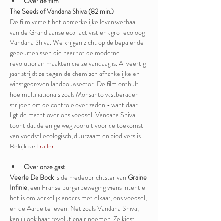
Over de film
The Seeds of Vandana Shiva (82 min.)
De film vertelt het opmerkelijke levensverhaal 
van de Ghandiaanse eco-activist en agro-ecoloog 
Vandana Shiva. We krijgen zicht op de bepalende 
gebeurtenissen die haar tot de moderne 
revolutionair maakten die ze vandaag is. Al veertig 
jaar strijdt ze tegen de chemisch afhankelijke en 
winstgedreven landbouwsector. De film onthult 
hoe multinationals zoals Monsanto vastberaden 
strijden om de controle over zaden - want daar 
ligt de macht over ons voedsel. Vandana Shiva 
toont dat de enige weg vooruit voor de toekomst 
van voedsel ecologisch, duurzaam en biodivers is.
Bekijk de 
Trailer
.
Over onze gast
Veerle De Bock
 is de medeoprichtster van 
Graine 
Infinie
, een Franse burgerbeweging wiens intentie 
het is om werkelijk anders met elkaar, ons voedsel, 
en de Aarde te leven. Net zoals Vandana Shiva, 
kan jij ook haar revolutionair noemen. Ze kiest 