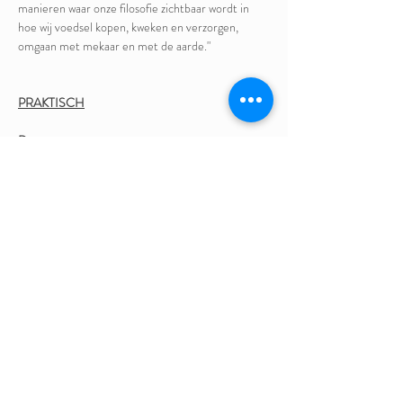
manieren waar onze filosofie zichtbaar wordt in 
hoe wij voedsel kopen, kweken en verzorgen, 
omgaan met mekaar en met de aarde." 
PRAKTISCH
Datum
Vrijdag 6 december
Verloop van de avond
19:00 
Deuren open
19:30
Korte intro + filmvertoning + nabespreking
Inkomprijs
5,- euro
over te schrijven op rekening BE17 4127 1191 
6121 van Maror bv
of ter plekke te betalen, cash of via QR-code