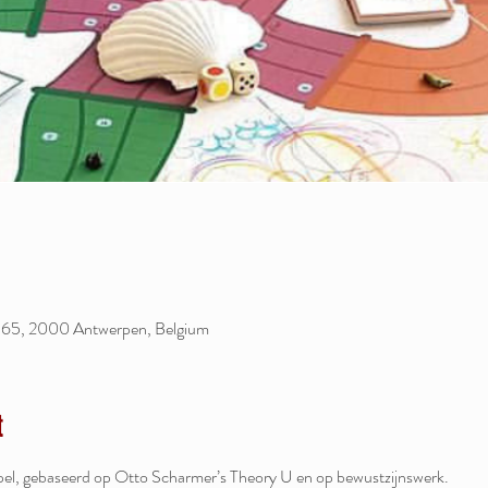
 65, 2000 Antwerpen, Belgium
t
l, gebaseerd op Otto Scharmer’s Theory U en op bewustzijnswerk. 