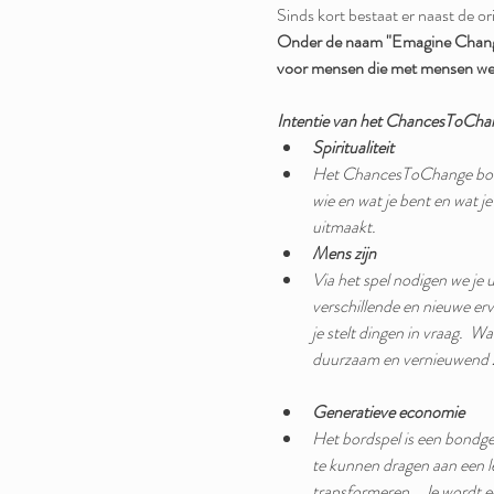
Sinds kort bestaat er naast de ori
Onder de naam "Emagine Change"
voor mensen die met mensen we
Intentie van het ChancesToChang
Spiritualiteit
Het ChancesToChange bordsp
wie en wat je bent en wat je
uitmaakt.
Mens zijn
Via het spel nodigen we je ui
verschillende en nieuwe erva
je stelt dingen in vraag.  Wa
duurzaam en vernieuwend zi
Generatieve economie
Het bordspel is een bondgen
te kunnen dragen aan een le
transformeren.   Je wordt ee