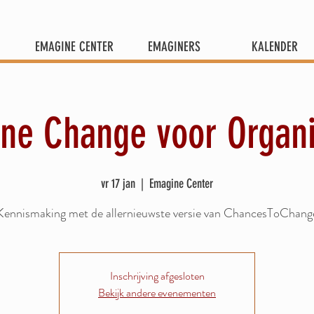
EMAGINE CENTER
EMAGINERS
KALENDER
ne Change voor Organi
vr 17 jan
  |  
Emagine Center
Kennismaking met de allernieuwste versie van ChancesToChang
Inschrijving afgesloten
Bekijk andere evenementen