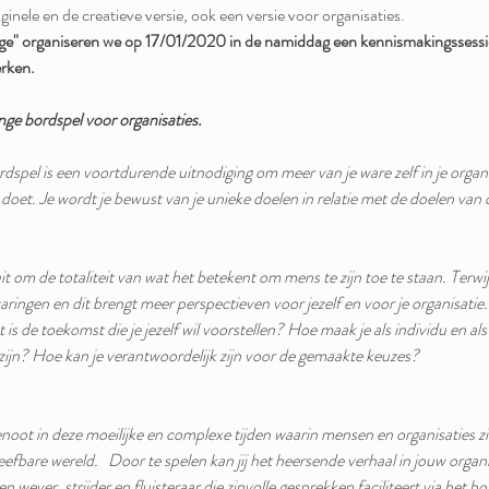
ginele en de creatieve versie, ook een versie voor organisaties. 
 organiseren we op 17/01/2020 in de namiddag een kennismakingssessie m
rken.
e bordspel voor organisaties.
el is een voortdurende uitnodiging om meer van je ware zelf in je organis
 doet. Je wordt je bewust van je unieke doelen in relatie met de doelen van d
t om de totaliteit van wat het betekent om mens te zijn toe te staan. Terwijl 
ringen en dit brengt meer perspectieven voor jezelf en voor je organisatie. 
t is de toekomst die je jezelf wil voorstellen? Hoe maak je als individu en als
jn? Hoe kan je verantwoordelijk zijn voor de gemaakte keuzes?
oot in deze moeilijke en complexe tijden waarin mensen en organisaties zi
efbare wereld.   Door te spelen kan jij het heersende verhaal in jouw organi
n wever, strijder en fluisteraar die zinvolle gesprekken faciliteert via het b