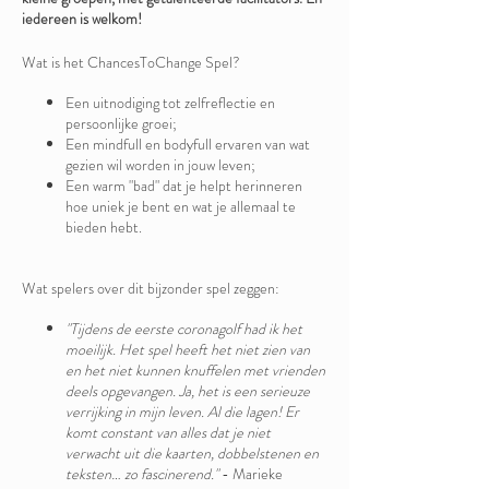
iedereen is welkom!
Wat is het ChancesToChange Spel?
Een uitnodiging tot zelfreflectie en
persoonlijke groei;
Een mindfull en bodyfull ervaren van wat
gezien wil worden in jouw leven;
Een warm "bad" dat je helpt herinneren
hoe uniek je bent en wat je allemaal te
bieden hebt.
Wat spelers over dit bijzonder spel zeggen:
"Tijdens de eerste coronagolf had ik het
moeilijk. Het spel heeft het niet zien van
en het niet kunnen knuffelen met vrienden
deels opgevangen. Ja, het is een serieuze
verrijking in mijn leven. Al die lagen! Er
komt constant van alles dat je niet
verwacht uit die kaarten, dobbelstenen en
teksten… zo fascinerend."
- Marieke