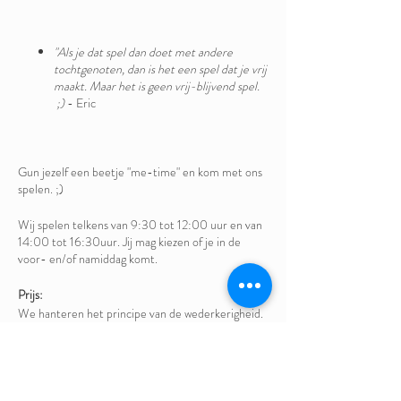
"Als je dat spel dan doet met andere
tochtgenoten, dan is het een spel dat je vrij
maakt. Maar het is geen vrij-blijvend spel.
;)
- Eric
Gun jezelf een beetje "me-time" en kom met ons
spelen. ;)
Wij spelen telkens van 9:30 tot 12:00 uur en van
14:00 tot 16:30uur. Jij mag kiezen of je in de
voor- en/of namiddag komt.
Prijs:
We hanteren het principe van de wederkerigheid.
Aan de deelnemers wordt gevraagd om te voelen
wat ze aan de sessie hebben gehad en hun
waardering te uiten voor de facilitatoren en de
plek.