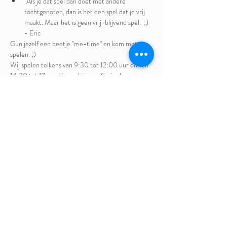
"Als je dat spel dan doet met andere 
tochtgenoten, dan is het een spel dat je vrij 
maakt. Maar het is geen vrij-blijvend spel.  ;) 
- Eric
Gun jezelf een beetje "me-time" en kom met ons 
spelen. ;)
Wij spelen telkens van 9:30 tot 12:00 uur en van 
14:30 tot 17uur. Jij mag kiezen of je in de voor- 
en/of namiddag komt.
Prijs: vrije bijdrage
Facilitators: leden van de ChancesToChange 
Community
Tot binnenkort?
Deel dit evenement