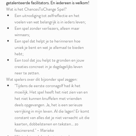
getalenteerde facilitators. En iedereen is welkom!
Wat is het ChancesToChange Spel?
Een uitnodiging tot zelfreflectie en het 
voelen van wat belangrijk is in ieders leven;
Een spel zonder verliezers, alleen maar 
winnaars; 
Een spel dat helpt je te herinneren hoe 
uniek je bent en wat je allemaal te bieden 
hebt;
Een tool dat jou helpt te gronden en jouw 
creaties concreet in je dagdagelijks leven 
neer te zetten.
Wat spelers over dit bijzonder spel zeggen:
"Tijdens de eerste coronagolf had ik het 
moeilijk. Het spel heeft het niet zien van en 
het niet kunnen knuffelen met vrienden 
deels opgevangen. Ja, het is een serieuze 
verrijking in mijn leven. Al die lagen! Er komt 
constant van alles dat je niet verwacht uit die 
kaarten, dobbelstenen en teksten… zo 
fascinerend." - Marieke