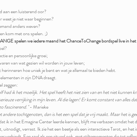
d aan een luisterend oor?
r weet je niet waar beginnen?
 iemand anders weven? 
 en kom met ons spelen. ;)
 spelen we iedere maand het ChanceToChange bordspel live in het 
pel?
ectie en persoonlijke groei;
varen van wat gezien wil worden in jouw leven;
 herinneren hoe uniek je bent en wat je allemaal te bieden hebt.
 elementen in zijn DNA draagt.
el zeggen:
f had ik het moeilijk. Het spel heeft het niet zien van en het niet kunnen k
erieuze verrijking in mijn leven. Al die lagen! Er komt constant van alles dat 
o fascinerend."
 - Marieke
t andere tochtgenoten, dan is het een spel dat je vrij maakt. Maar het is geen
' dat ik in het Emagine Center leerde kennen, blijft me verbazen omdat het d
t, uitnodigt, verrast. Ik zie het een beetje als een interactieve Tarot, en het
r verbindt. Een spel als een ritueel ook, met stiltemomenten die tot reflec