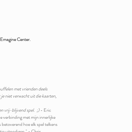
Emagine Center.
nuffelen met vrienden deels 
je niet verwacht uit die kaarten, 
 vrij-blijvend spel.  ;)
 - Eric
e verbinding met mijn innerlijke 
 is betoverend hoe elk spel telkens 
tie uitnodigen." - Chris