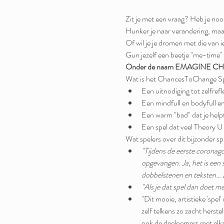
Zit je met een vraag? Heb je noo
Hunker je naar verandering, maa
Of wil je je dromen met die van
Gun jezelf een beetje "me-time"
Onder de naam EMAGINE CHANGE
Wat is het ChancesToChange S
Een uitnodiging tot zelfrefl
Een mindfull en bodyfull er
Een warm "bad" dat je helpt
Een spel dat veel Theory U
Wat spelers over dit bijzonder sp
"Tijdens de eerste coronagol
opgevangen. Ja, het is een s
dobbelstenen en teksten… z
"Als je dat spel dan doet me
"Dit mooie, artistieke 'spel
zelf telkens zo zacht herstel
ook de deelnemers met elkaa