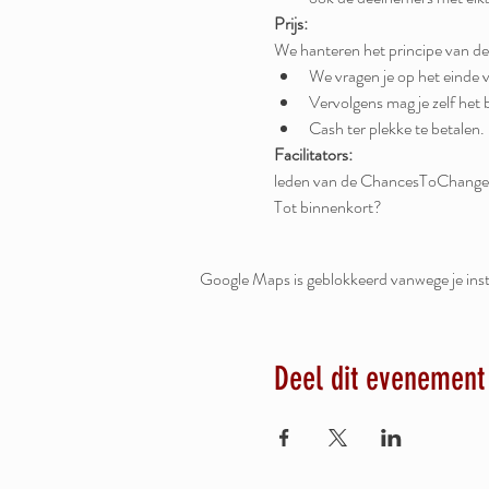
Prijs:
We hanteren het principe van de
We vragen je op het einde v
Vervolgens mag je zelf het b
Cash ter plekke te betalen.
Facilitators:
leden van de ChancesToChang
Tot binnenkort?
Google Maps is geblokkeerd vanwege je inste
Deel dit evenement