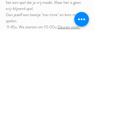
het een spel dat je vrij maakt. Maar het is geen 
vrij-blijvend spel.   
Gun jezelf een beetje "me-time" en kom met ons 
spelen.  
 9:45u. We starten om 10:00u.
Deuren open 
vanaf
 50 euro
Prijs:
 Veerle De Bock en Xenia Orgielewski 
Facilitators:
Tot binnenkort?  
Deel dit evenement