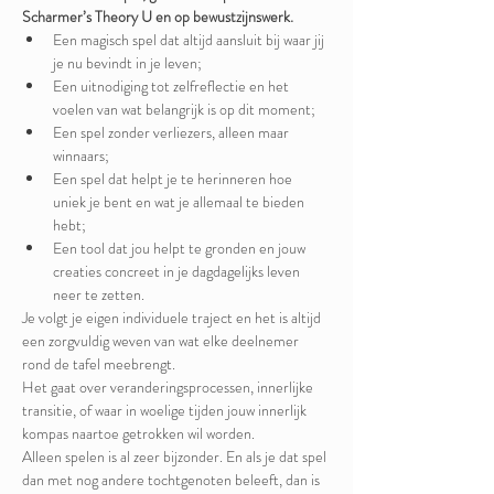
Scharmer’s Theory U en op bewustzijnswerk.
Een magisch spel dat altijd aansluit bij waar jij 
je nu bevindt in je leven;
Een uitnodiging tot zelfreflectie en het 
voelen van wat belangrijk is op dit moment;
Een spel zonder verliezers, alleen maar 
winnaars; 
Een spel dat helpt je te herinneren hoe 
uniek je bent en wat je allemaal te bieden 
hebt;
Een tool dat jou helpt te gronden en jouw 
creaties concreet in je dagdagelijks leven 
neer te zetten.
Je volgt je eigen individuele traject en het is altijd 
een zorgvuldig weven van wat elke deelnemer 
rond de tafel meebrengt. 
Het gaat over veranderingsprocessen, innerlijke 
transitie, of waar in woelige tijden jouw innerlijk 
kompas naartoe getrokken wil worden.  
Alleen spelen is al zeer bijzonder. En als je dat spel 
dan met nog andere tochtgenoten beleeft, dan is 