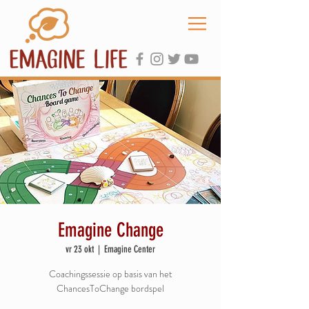
Emagine Change
vr 23 okt
  |  
Emagine Center
Coachingssessie op basis van het
ChancesToChange bordspel