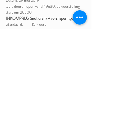
Datum: 29 mei 2019
Uur: deuren open vanaf 19u30, de voorstelling 
start om 20u00
INKOMPRIJS (incl. drank + versnaperingen)
Standaard:          15,- euro
Maar je mag ook minder (studenten, deelnemers 
met beperkt inkomen) of meer (voor zij die ons 
initiatief willen steunen) betalen.
Gelieve je in te schrijven - het aantal plaatsen is 
beperkt.
Deel dit evenement