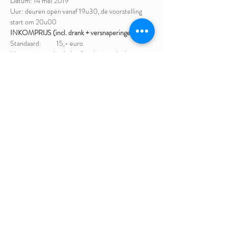
Datum: 14 mei 2019
Uur: deuren open vanaf 19u30, de voorstelling 
start om 20u00
INKOMPRIJS (incl. drank + versnaperingen)
Standaard:          15,- euro
Maar je mag ook minder (studenten, deelnemers 
met beperkt inkomen) of meer (voor zij die ons 
initiatief willen steunen) betalen.
Gelieve je in te schrijven - het aantal plaatsen is 
beperkt.
Deel dit evenement