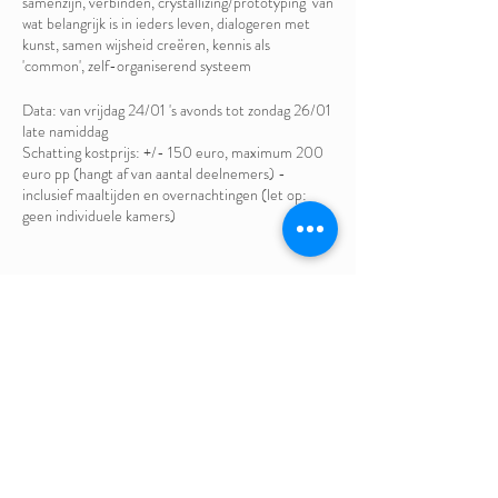
samenzijn, verbinden, crystallizing/prototyping van
wat belangrijk is in ieders leven, dialogeren met
kunst, samen wijsheid creëren, kennis als
'common', zelf-organiserend systeem
Data: van vrijdag 24/01 's avonds tot zondag 26/01
late namiddag
Schatting kostprijs: +/- 150 euro, maximum 200
euro pp (hangt af van aantal deelnemers) -
inclusief maaltijden en overnachtingen (let op:
geen individuele kamers)
Deel dit evenement