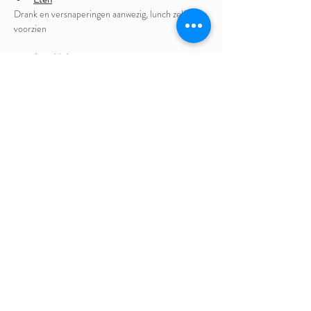
Drank en versnaperingen aanwezig, lunch zelf te 
voorzien
Jouw bijdrage
Sliding scale: 30 euro sociaal tarief / 50 euro 
basistarief / 70 euro overvloed tarief
Vragen?
Stuur
een
berichtje
naar
:
info@irisgommers.be
Onder liefdevolle begeleiding van Iris Gommers 
en Hilde Ceyssens.
Alle info, alsook andere data op: 
Samen oefenen 
in zijn | Iris Gommers.
Deel dit evenement