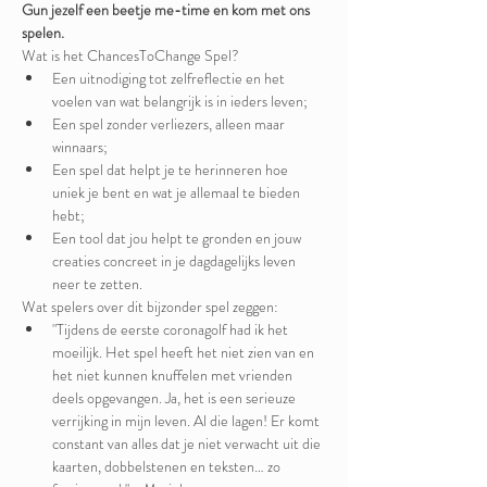
Gun jezelf een beetje me-time en kom met ons 
spelen.
Wat is het ChancesToChange Spel?
Een uitnodiging tot zelfreflectie en het 
voelen van wat belangrijk is in ieders leven;
Een spel zonder verliezers, alleen maar 
winnaars; 
Een spel dat helpt je te herinneren hoe 
uniek je bent en wat je allemaal te bieden 
hebt;
Een tool dat jou helpt te gronden en jouw 
creaties concreet in je dagdagelijks leven 
neer te zetten.
Wat spelers over dit bijzonder spel zeggen:
"Tijdens de eerste coronagolf had ik het 
moeilijk. Het spel heeft het niet zien van en 
het niet kunnen knuffelen met vrienden 
deels opgevangen. Ja, het is een serieuze 
verrijking in mijn leven. Al die lagen! Er komt 
constant van alles dat je niet verwacht uit die 
kaarten, dobbelstenen en teksten… zo 