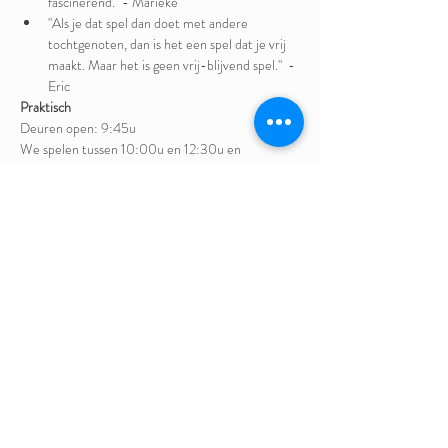
fascinerend." - Marieke
"Als je dat spel dan doet met andere 
tochtgenoten, dan is het een spel dat je vrij 
maakt. Maar het is geen vrij-blijvend spel."  - 
Eric
Praktisch
Deuren open: 9:45u
We spelen tussen 10:00u en 12:30u en 
vervolgens tussen 13:30 en 16:00.
Breng je eigen boterhammen voor 's middags. 
Prijs: vrije bijdrage
Facilitators: leden van de ChancesToChange 
Community
Tot binnenkort? Wees welkom.
Deel dit evenement