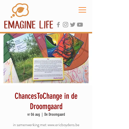
ChancesToChange in de
Droomgaard
vr 06 aug
  |  
De Droomgaard
in samenwerking met www.ericboydens.be