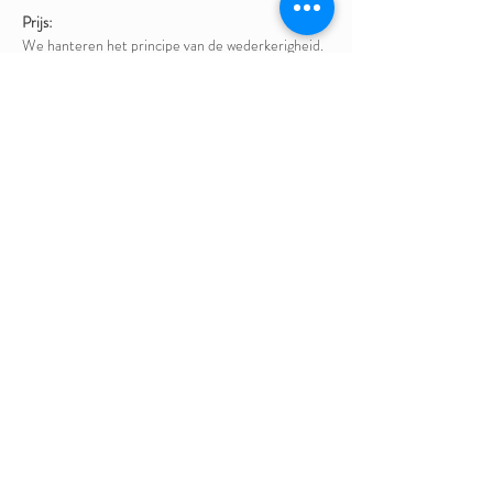
Prijs:
We hanteren het principe van de wederkerigheid.
We vragen je op het einde van de sessie te
voelen wat je aan de sessie hebt gehad.
Vervolgens mag je zelf het bedrag kiezen,
tussen 15 en 55 euro, dat je wil betalen als
waardering voor de plek en de facilitator.
Cash ter plekke te betalen.
Facilitators:
leden van de ChancesToChange Community
Tot binnenkort?
Deel dit evenement