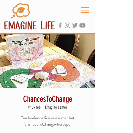
ChancesToChange
vr 09 feb
  |  
Emagine Center
Een boeiende live sessie met het
ChancesToChange-bordspel