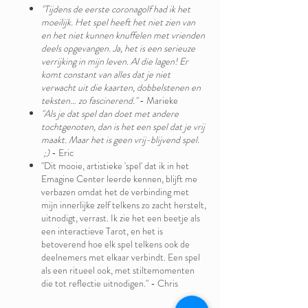
"Tijdens de eerste coronagolf had ik het
moeilijk. Het spel heeft het niet zien van
en het niet kunnen knuffelen met vrienden
deels opgevangen. Ja, het is een serieuze
verrijking in mijn leven. Al die lagen! Er
komt constant van alles dat je niet
verwacht uit die kaarten, dobbelstenen en
teksten… zo fascinerend."
- Marieke
"Als je dat spel dan doet met andere
tochtgenoten, dan is het een spel dat je vrij
maakt. Maar het is geen vrij-blijvend spel.
;)
- Eric
"Dit mooie, artistieke 'spel' dat ik in het
Emagine Center leerde kennen, blijft me
verbazen omdat het de verbinding met
mijn innerlijke zelf telkens zo zacht herstelt,
uitnodigt, verrast. Ik zie het een beetje als
een interactieve Tarot, en het is
betoverend hoe elk spel telkens ook de
deelnemers met elkaar verbindt. Een spel
als een ritueel ook, met stiltemomenten
die tot reflectie uitnodigen." - Chris