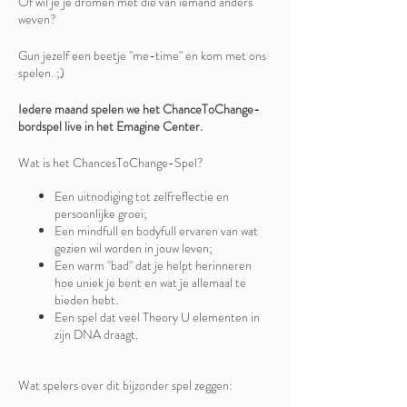
Of wil je je dromen met die van iemand anders
weven?
Gun jezelf een beetje "me-time" en kom met ons
spelen. ;)
Iedere maand spelen we het ChanceToChange-
bordspel live in het Emagine Center.
Wat is het ChancesToChange-Spel?
Een uitnodiging tot zelfreflectie en
persoonlijke groei;
Een mindfull en bodyfull ervaren van wat
gezien wil worden in jouw leven;
Een warm "bad" dat je helpt herinneren
hoe uniek je bent en wat je allemaal te
bieden hebt.
Een spel dat veel Theory U elementen in
zijn DNA draagt.
Wat spelers over dit bijzonder spel zeggen: