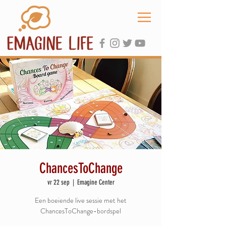
ChancesToChange
vr 22 sep
  |  
Emagine Center
Een boeiende live sessie met het
ChancesToChange-bordspel