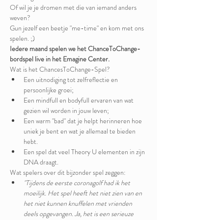
Of wil je je dromen met die van iemand anders 
weven? 
Gun jezelf een beetje "me-time" en kom met ons 
spelen. ;)
Iedere maand spelen we het ChanceToChange-
bordspel live in het Emagine Center.
Wat is het ChancesToChange-Spel?
Een uitnodiging tot zelfreflectie en 
persoonlijke groei;
Een mindfull en bodyfull ervaren van wat 
gezien wil worden in jouw leven;
Een warm "bad" dat je helpt herinneren hoe 
uniek je bent en wat je allemaal te bieden 
hebt.
Een spel dat veel Theory U elementen in zijn 
DNA draagt.
Wat spelers over dit bijzonder spel zeggen:
"Tijdens de eerste coronagolf had ik het 
moeilijk. Het spel heeft het niet zien van en 
het niet kunnen knuffelen met vrienden 
deels opgevangen. Ja, het is een serieuze 