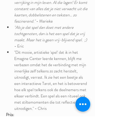
verrijking in mijn leven. Al die lagen! Er komt 
constant van alles dat je niet verwacht uit die 
kaarten, dobbelstenen en teksten… zo 
fascinerend."
 - Marieke
"Als je dat spel dan doet met andere 
tochtgenoten, dan is het een spel dat je vrij 
maakt. Maar het is geen vrij-blijvend spel.  ;)
- Eric
"Dit mooie, artistieke 'spel' dat ik in het 
Emagine Center leerde kennen, blijft me 
verbazen omdat het de verbinding met mijn 
innerlijke zelf telkens zo zacht herstelt, 
uitnodigt, verrast. Ik zie het een beetje als 
een interactieve Tarot, en het is betoverend 
hoe elk spel telkens ook de deelnemers met 
elkaar verbindt. Een spel als een ritueel ook, 
met stiltemomenten die tot reflectie 
uitnodigen." - Chris
Prijs:
We hanteren het principe van de wederkerigheid.
We vragen je op het einde van de sessie te 